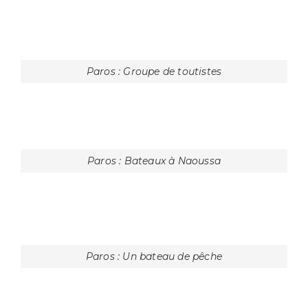
Thirassia : Lectrice au bord de l'eau
Paros : Maisons de Naoussa
Paros : Un pêcheur prépare le poulpe