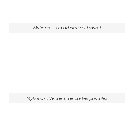
Paros : Une femme de ménage à Parikia
Paros : Détail de l'église Panagia Ekatontapiliani
Paros : Se protéger du soleil